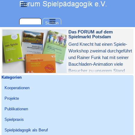
Direkt zum Seiteninhalt
Menü überspringen
Menü überspringen
Suchen
Das FORUM auf dem
Spielmarkt Potsdam
Gerd Knecht hat einen Spiele-
Workshop zweimal durchgeführt
und Rainer Funk hat mit seiner
Bauchladen-Animation viele
Besucher zu unserem Stand
Block überspringen Kategorien
Kategorien
gelockt, wo sie sich ein kleines
Streichholzschachtelspiel
Kooperationen
basteln konnten. Unsere
StandbetreuerInnen Evelyn
Projekte
Knecht, Melly Kruse und Ulrich
Publikationen
Baer konnten mit vielen
Fachkräften und Spielinitiativen
Spielpraxis
wichtige Kontakte knüpfen.
Spielpädagogik als Beruf