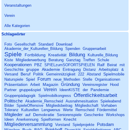
Veranstaltungen
Verein
Alle Kategorien
Block überspringen Schlagwörter
Schlagwörter
Foto
Gesellschaft
Standard
Download
Akademie_der_Kulturellen_Bildung
Spenden
Gruppenarbeit
Spiele
Bildung
Fortbildung
Kreativität
Kulturelle_Bildung
Kiste
Mitgliederwerbung
Beratung
Ganztag
Treffen
Schule
Kooperationen
Ralf
PBZ
SPIELzumSOFORTSPIELEN
Beirat
mit
gruppe
Akademie
Geschichte
Eintragung
Distanz
Arbeitsplatz
&
Beruf
Spielmobile
Versand
Politik
Gemeinnützigkeit
222
Abstand
Forum
Spiel
Naturspiele
neue_Methoden
Stelle
Organisationen
Gründung
Präsentation
Magazin
Arbeit
Vereinsregister
Hood
Verein
Pandemie
Partner
gruppe&spiel
IdeenKISTE
der
Öffentlichkeitsarbeit
Gruppenpädagogik
Spielmobilkongress
Politische
Akademie_Remscheid
Ausnahmesituation
Spieleabend
Bilder
SpieleOffensive
Mitgliedsbeitrag
Mitgliedschaft
Vorhaben
Toleranz
Kulturellen
Lengwenus
Werte
Remscheid
Fördermittel
Mitglieder
Demokratie
auf
Seniorenspiele
Geschenke
Workshops
Knecht
Ideen
Anerkennung
Spielformen
Mitgliederversammlung
Potsdam
Vorstand
Spielprojekte
Brinkhoff
Buch
BAG
München
Diversität
Spieldefinitionen
ABC