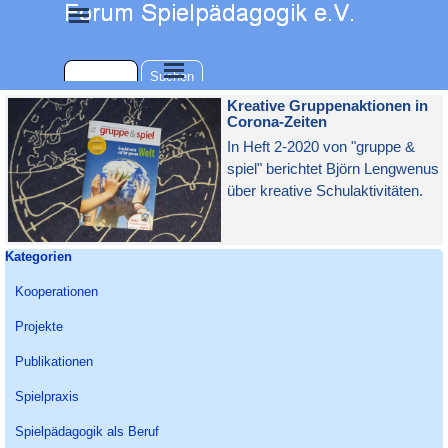
Direkt zum Seiteninhalt
Menü überspringen
Menü überspringen
Suchen
Kreative Gruppenaktionen in
Corona-Zeiten
In Heft 2-2020 von "gruppe &
spiel" berichtet Björn Lengwenus
über kreative Schulaktivitäten.
Block überspringen Kategorien
Kategorien
Kooperationen
Projekte
Publikationen
Spielpraxis
Spielpädagogik als Beruf