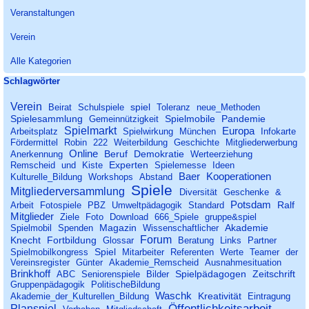
Veranstaltungen
Verein
Alle Kategorien
Block überspringen Schlagwörter
Schlagwörter
Verein
spiel
Beirat
Schulspiele
Toleranz
neue_Methoden
Spielesammlung
Spielmobile
Pandemie
Gemeinnützigkeit
Spielmarkt
Europa
Arbeitsplatz
Spielwirkung
München
Infokarte
Fördermittel
Robin
222
Weiterbildung
Geschichte
Mitgliederwerbung
Online
Beruf
Demokratie
Anerkennung
Werteerziehung
Experten
Remscheid
und
Kiste
Spielemesse
Ideen
Baer
Kooperationen
Kulturelle_Bildung
Workshops
Abstand
Spiele
Mitgliederversammlung
Diversität
Geschenke
&
Potsdam
Ralf
Arbeit
Fotospiele
PBZ
Umweltpädagogik
Standard
Mitglieder
Ziele
Foto
Download
666_Spiele
gruppe&spiel
Magazin
Akademie
Spielmobil
Spenden
Wissenschaftlicher
Forum
Knecht
Fortbildung
Glossar
Beratung
Links
Partner
Spiel
Spielmobilkongress
Mitarbeiter
Referenten
Werte
Teamer
der
Vereinsregister
Günter
Akademie_Remscheid
Ausnahmesituation
Brinkhoff
Spielpädagogen
Zeitschrift
ABC
Seniorenspiele
Bilder
Gruppenpädagogik
PolitischeBildung
Waschk
Kreativität
Akademie_der_Kulturellen_Bildung
Eintragung
Öffentlichkeitsarbeit
Planspiel