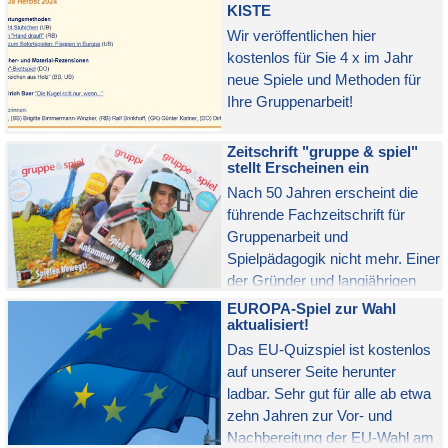
KISTE
Wir veröffentlichen hier
kostenlos für Sie 4 x im Jahr
neue Spiele und Methoden für
Ihre Gruppenarbeit!
Zeitschrift "gruppe & spiel"
stellt Erscheinen ein
Nach 50 Jahren erscheint die
führende Fachzeitschrift für
Gruppenarbeit und
Spielpädagogik nicht mehr. Einer
der Gründer und langjährigen
Herausgeber bereitet eine
EUROPA-Spiel zur Wahl
Alternative vor.
aktualisiert!
Das EU-Quizspiel ist kostenlos
auf unserer Seite herunter
ladbar. Sehr gut für alle ab etwa
zehn Jahren zur Vor- und
Nachbereitung der EU-Wahl am