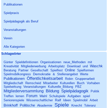
Spielmaterialien!
Publikationen
Spielpraxis
Spielpädagogik als Beruf
Veranstaltungen
Verein
Alle Kategorien
Block überspringen Schlagwörter
Schlagwörter
Günter
Spieldefinitionen
Organisationen
neue_Methoden
mit
Waschk
Kreativität
Mitgliederwerbung
Arbeitsplatz
Download
und
Online
Beratung
Partner
Gesellschaft
Spielfest
Spielformen
Demokratie
Spielmobilkongress
&
Stellenangebot
Werte
Öffentlichkeitsarbeit
Publikationen
Robin
Gruppenarbeit
Buch
Mitgliedschaft
Remscheid
Mitarbeiter
Kulturellen
Vorhaben
Spielwirkung
Veranstaltungen
Kulturelle_Bildung
PBZ
Bildung
Spielpädagogik
Mitgliederversammlung
Politik
Forum
Wahl
spiel
Treffen
lernen
Schulspiele
Aufgaben
Ralf
Seniorenspiele
Wissenschaftlicher
Ideen
Spielmobil
Arbeit
Spiele
Brinkhoff
Politische
Akademie
Knecht
Toleranz