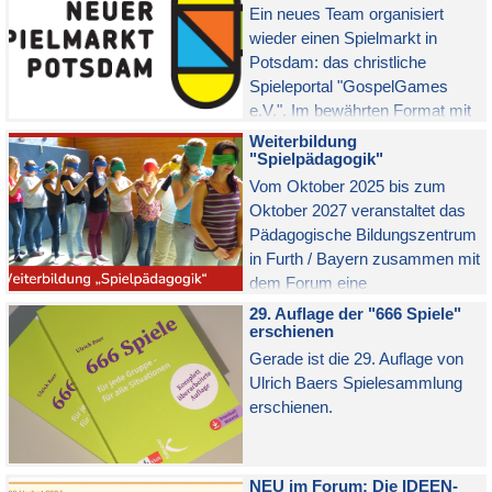
zusammen getragen.
Ein neues Team organisiert
wieder einen Spielmarkt in
Potsdam: das christliche
Spieleportal "GospelGames
e.V.". Im bewährten Format mit
Spielaktionen, Marktständen und
Weiterbildung
Workshops auf der Halbinsel
"Spielpädagogik"
Herrmannswerder von Freitag,
Vom Oktober 2025 bis zum
23. bis Sonntag, 25. Mai 2025.
Oktober 2027 veranstaltet das
Bekannte Mitglieder des
Pädagogische Bildungszentrum
FORUMs SPIELPÄDAGOGIK
in Furth / Bayern zusammen mit
werden mit Ständen und
dem Forum eine
Workshops vertreten sein.
berufsbegleitende Weiterbildung
29. Auflage der "666 Spiele"
zur Spielpädagogik mit 5
erschienen
Modulen (je 32 Std.).
Gerade ist die 29. Auflage von
Ulrich Baers Spielesammlung
erschienen.
NEU im Forum: Die IDEEN-