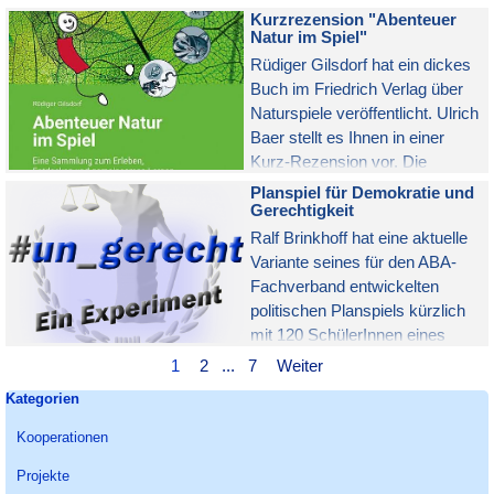
9. Juni geeignet. Es wurde
Kurzrezension "Abenteuer
kurzfristig aktualisiert (z.B.
Natur im Spiel"
wegen der Einführung des Euro
Rüdiger Gilsdorf hat ein dickes
in Kroatien).
Buch im Friedrich Verlag über
Naturspiele veröffentlicht. Ulrich
Baer stellt es Ihnen in einer
Kurz-Rezension vor. Die
Langfassung der Buchkritik
Planspiel für Demokratie und
erscheint in Heft 1/24 der
Gerechtigkeit
Zeitschrift "gruppe & spiel".
Ralf Brinkhoff hat eine aktuelle
Variante seines für den ABA-
Fachverband entwickelten
politischen Planspiels kürzlich
mit 120 SchülerInnen eines
Berufskollegs durchgeführt. Die
Aktuelle Seite:
1
Gehen Sie zu Seite:
2
...
Gehen Sie zu Seite:
7
Weiter
Jugendlichen haben begeistert
Block überspringen Kategorien
Kategorien
mitgemacht und Einiges über
demokratische Gesetze und
Kooperationen
Gerechtigkeit gelernt. Mit Link
Projekte
zu den kostenlosen