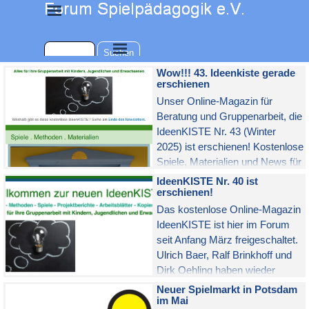
Direkt zum Seiteninhalt
Menü überspringen
Menü überspringen
Suchen
Wow!!! 43. Ideenkiste gerade
erschienen
Unser Online-Magazin für
Beratung und Gruppenarbeit, die
IdeenKISTE Nr. 43 (Winter
2025) ist erschienen! Kostenlose
Spiele, Materialien und News für
alle Fachkräfte in der Sozialen
IdeenKISTE Nr. 40 ist
Arbeeit, Kulturpädagogik und
erschienen!
therapeutischen Praxis.
Das kostenlose Online-Magazin
IdeenKISTE ist hier im Forum
seit Anfang März freigeschaltet.
Ulrich Baer, Ralf Brinkhoff und
Dirk Oehling haben wieder
Spiele, Praxisberichte und News
Neuer Spielmarkt in Potsdam
für Ihre kreative Gruppenarbeit
im Mai