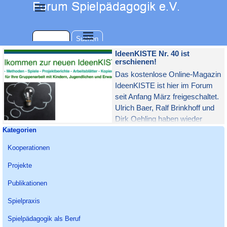
Direkt zum Seiteninhalt
Menü überspringen
Menü überspringen
Suchen
IdeenKISTE Nr. 40 ist
erschienen!
Das kostenlose Online-Magazin
IdeenKISTE ist hier im Forum
seit Anfang März freigeschaltet.
Ulrich Baer, Ralf Brinkhoff und
Dirk Oehling haben wieder
Block überspringen Kategorien
Kategorien
Spiele, Praxisberichte und News
für Ihre kreative Gruppenarbeit
Kooperationen
zusammen getragen.
Projekte
Publikationen
Spielpraxis
Spielpädagogik als Beruf