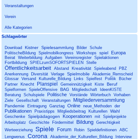
Veranstaltungen
Verein
Alle Kategorien
Block überspringen Schlagwörter
Schlagwörter
Kistner
Spielesammlung
Download
Bilder
Schule
Europa
spiel
PolitischeBildung
Spielmobilkongress
Workshops
Beirat
Weiterbildung
Aufgaben
Vereinsregister
Spielaktionen
Fortbildung
SPIELzumSOFORTSPIELEN
Stelle
Öffentlichkeitsarbeit
Kreativität
Abstand
Spieleabend
PBZ
Spielmobile
Anerkennung
Diversität
Verlage
Akademie_Remscheid
Glossar
Versand
Kulturelle_Bildung
Links
Spielfest
Politik
Bücher
Planspiel
Knecht
Beruf
Partner
Gemeinnützigkeit
Kiste
BAG
Spielformen
SpieleOffensive
Mitgliedschaft
IdeenKISTE
Politische
Beratung
Schulspiele
Vorstände
Wörterbuch
Vorhaben
Mitgliederversammlung
Ziele
Gesellschaft
Veranstaltungen
Online
Pandemie
Eintragung
Ganztag
neue_Methoden
der
Publikationen
Wahl
Praxistipps
Mitgliedsbeitrag
Kulturellen
Kooperationen
Spielpädagogen
Geschenke
mit
Spielprojekte
Bildung
Arbeitsplatz
Geschichte
Fördermittel
Gerechtigkeit
Spiele
Forum
Werteerziehung
Robin
Spieldefinitionen
ABC
Corona
Lengwenus
Akademie_der_Kulturellen_Bildung
Interview