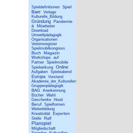
Spiel
Spieldefinitionen
Baer
Verlage
Kulturelle_Bildung
Gründung
Pandemie
&
Mitarbeiter
Download
Umweltpädagogik
Organisationen
Vereinsregister
Spielmobilkongress
Buch
Magazin
Workshops
auf
Spielmobile
Partner
Online
Spielwirkung
Aufgaben
Spieleabend
Europa
Vorstand
Akademie_der_Kulturellen_Bildung
Gruppenpädagogik
BAG
Anerkennung
Wahl
Bücher
Geschenke
Hood
Beruf
Spielformen
Weiterbildung
Kreativität
Experten
Ralf
Stelle
Planspiel
Mitgliedschaft
Spenden
Kulturellen