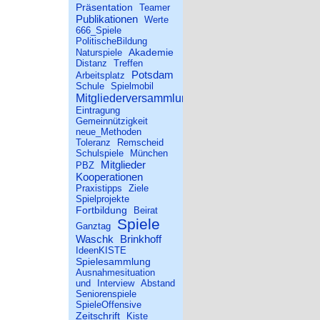
Präsentation
Teamer
Publikationen
Werte
666_Spiele
PolitischeBildung
Akademie
Naturspiele
Distanz
Treffen
Potsdam
Arbeitsplatz
Schule
Spielmobil
Mitgliederversammlung
Eintragung
Gemeinnützigkeit
neue_Methoden
Toleranz
Remscheid
Schulspiele
München
Mitglieder
PBZ
Kooperationen
Praxistipps
Ziele
Spielprojekte
Fortbildung
Beirat
Spiele
Ganztag
Waschk
Brinkhoff
IdeenKISTE
Spielesammlung
Ausnahmesituation
und
Interview
Abstand
Seniorenspiele
SpieleOffensive
Zeitschrift
Kiste