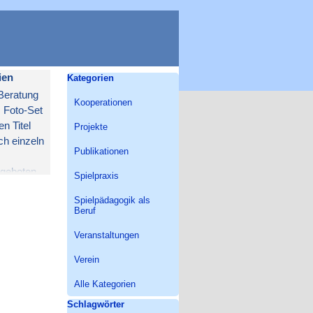
Block überspringen Kategorien
ien
Kategorien
 Beratung
Kooperationen
s Foto-Set
n Titel
Projekte
ch einzeln
Publikationen
ngeboten.
Spielpraxis
Spielpädagogik als
Beruf
Veranstaltungen
Verein
Alle Kategorien
Block überspringen Schlagwörter
Schlagwörter