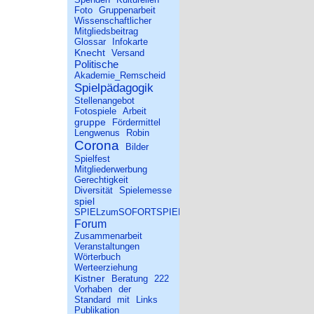
Foto
Gruppenarbeit
Wissenschaftlicher
Mitgliedsbeitrag
Glossar
Infokarte
Knecht
Versand
Politische
Akademie_Remscheid
Spielpädagogik
Stellenangebot
Fotospiele
Arbeit
gruppe
Fördermittel
Lengwenus
Robin
Corona
Bilder
Spielfest
Mitgliederwerbung
Gerechtigkeit
Diversität
Spielemesse
spiel
SPIELzumSOFORTSPIELEN
Forum
Zusammenarbeit
Veranstaltungen
Wörterbuch
Werteerziehung
Kistner
Beratung
222
Vorhaben
der
Standard
mit
Links
Publikation