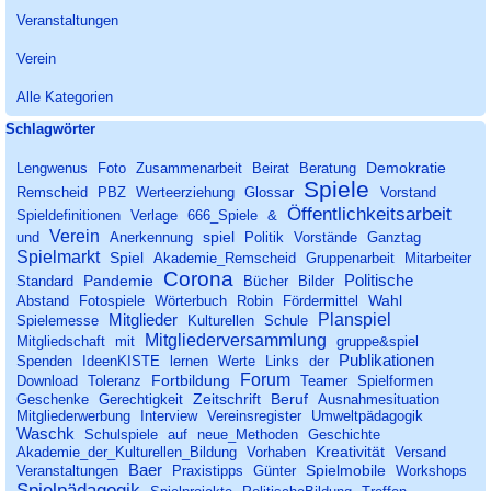
Veranstaltungen
Verein
Alle Kategorien
Block überspringen Schlagwörter
Schlagwörter
Demokratie
Lengwenus
Foto
Zusammenarbeit
Beirat
Beratung
Spiele
Remscheid
PBZ
Werteerziehung
Glossar
Vorstand
Öffentlichkeitsarbeit
Spieldefinitionen
Verlage
666_Spiele
&
Verein
spiel
und
Anerkennung
Politik
Vorstände
Ganztag
Spielmarkt
Spiel
Akademie_Remscheid
Gruppenarbeit
Mitarbeiter
Corona
Politische
Pandemie
Standard
Bücher
Bilder
Wahl
Abstand
Fotospiele
Wörterbuch
Robin
Fördermittel
Planspiel
Mitglieder
Spielemesse
Kulturellen
Schule
Mitgliederversammlung
Mitgliedschaft
mit
gruppe&spiel
Publikationen
Spenden
IdeenKISTE
lernen
Werte
Links
der
Forum
Fortbildung
Download
Toleranz
Teamer
Spielformen
Zeitschrift
Beruf
Geschenke
Gerechtigkeit
Ausnahmesituation
Mitgliederwerbung
Interview
Vereinsregister
Umweltpädagogik
Waschk
Schulspiele
auf
neue_Methoden
Geschichte
Kreativität
Akademie_der_Kulturellen_Bildung
Vorhaben
Versand
Baer
Spielmobile
Veranstaltungen
Praxistipps
Günter
Workshops
Spielpädagogik