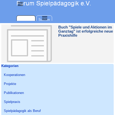
Direkt zum Seiteninhalt
Menü überspringen
Menü überspringen
Suchen
Buch "Spiele und Aktionen im
Ganztag" ist erfolgreiche neue
Praxishilfe
Block überspringen Kategorien
Kategorien
Kooperationen
Projekte
Publikationen
Spielpraxis
Spielpädagogik als Beruf