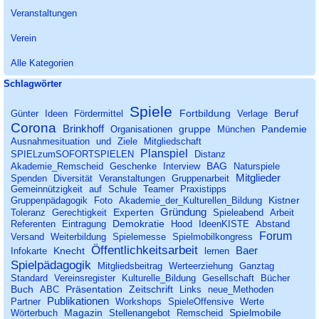
Veranstaltungen
Verein
Alle Kategorien
Block überspringen Schlagwörter
Schlagwörter
Spiele
Fortbildung
Beruf
Günter
Ideen
Fördermittel
Verlage
Corona
Brinkhoff
gruppe
Pandemie
Organisationen
München
Ausnahmesituation
und
Ziele
Mitgliedschaft
Planspiel
SPIELzumSOFORTSPIELEN
Distanz
BAG
Akademie_Remscheid
Geschenke
Interview
Naturspiele
Mitglieder
Spenden
Diversität
Veranstaltungen
Gruppenarbeit
Gemeinnützigkeit
auf
Schule
Teamer
Praxistipps
Kistner
Gruppenpädagogik
Foto
Akademie_der_Kulturellen_Bildung
Gründung
Experten
Toleranz
Gerechtigkeit
Spieleabend
Arbeit
Demokratie
Referenten
Eintragung
Hood
IdeenKISTE
Abstand
Forum
Versand
Weiterbildung
Spielemesse
Spielmobilkongress
Öffentlichkeitsarbeit
Baer
Knecht
Infokarte
lernen
Spielpädagogik
Mitgliedsbeitrag
Werteerziehung
Ganztag
Standard
Vereinsregister
Kulturelle_Bildung
Gesellschaft
Bücher
Buch
Präsentation
Zeitschrift
ABC
Links
neue_Methoden
Publikationen
Partner
Workshops
SpieleOffensive
Werte
Magazin
Spielmobile
Wörterbuch
Stellenangebot
Remscheid