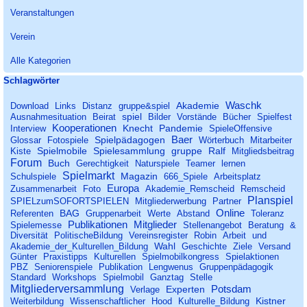
Veranstaltungen
Verein
Alle Kategorien
Block überspringen Schlagwörter
Schlagwörter
Waschk
Akademie
Download
Links
Distanz
gruppe&spiel
spiel
Ausnahmesituation
Beirat
Bilder
Vorstände
Bücher
Spielfest
Kooperationen
Knecht
Pandemie
Interview
SpieleOffensive
Baer
Spielpädagogen
Glossar
Fotospiele
Wörterbuch
Mitarbeiter
Spielmobile
Spielesammlung
gruppe
Ralf
Kiste
Mitgliedsbeitrag
Forum
Buch
Gerechtigkeit
Naturspiele
Teamer
lernen
Spielmarkt
Magazin
Schulspiele
666_Spiele
Arbeitsplatz
Europa
Zusammenarbeit
Foto
Akademie_Remscheid
Remscheid
Planspiel
SPIELzumSOFORTSPIELEN
Mitgliederwerbung
Partner
Online
BAG
Referenten
Gruppenarbeit
Werte
Abstand
Toleranz
Publikationen
Mitglieder
Spielemesse
Stellenangebot
Beratung
&
Diversität
PolitischeBildung
Vereinsregister
Robin
Arbeit
und
Wahl
Akademie_der_Kulturellen_Bildung
Geschichte
Ziele
Versand
Günter
Praxistipps
Kulturellen
Spielmobilkongress
Spielaktionen
PBZ
Seniorenspiele
Publikation
Lengwenus
Gruppenpädagogik
Standard
Workshops
Spielmobil
Ganztag
Stelle
Mitgliederversammlung
Potsdam
Experten
Verlage
Kistner
Weiterbildung
Wissenschaftlicher
Hood
Kulturelle_Bildung