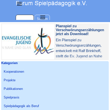
Direkt zum Seiteninhalt
Menü überspringen
Menü überspringen
Suchen
Planspiel zu
Verschwörungserzählungen
jetzt als Download!
Ein Planspiel zu
Verschwörungserzählungen,
entwickelt mit Ralf Brinkhoff,
stellt die Ev. Jugend an Nahe
und Glan kostenlos als
Block überspringen Kategorien
Kategorien
Download zur Verfügung. Es ist
Kooperationen
auch online über Zoom spielbar!
Projekte
Publikationen
Spielpraxis
Spielpädagogik als Beruf