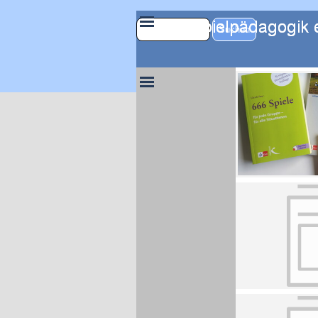
Direkt zum Seiteninhalt
Menü überspring
Suchen
Menü überspringen