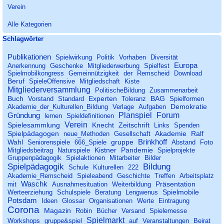
Verein
Alle Kategorien
Block überspringen Schlagwörter
Schlagwörter
Publikationen
Spielwirkung
Politik
Vorhaben
Diversität
Europa
Anerkennung
Geschenke
Mitgliederwerbung
Spielfest
Spielmobilkongress
Gemeinnützigkeit
der
Remscheid
Download
Beruf
SpieleOffensive
Mitgliedschaft
Kiste
Mitgliederversammlung
PolitischeBildung
Zusammenarbeit
Buch
Experten
BAG
Vorstand
Standard
Toleranz
Spielformen
Demokratie
Akademie_der_Kulturellen_Bildung
Verlage
Aufgaben
Planspiel
Forum
Gründung
lernen
Spieldefinitionen
Verein
Spielesammlung
Knecht
Zeitschrift
Links
Spenden
Spielpädagogen
Akademie
Ralf
neue_Methoden
Gesellschaft
Brinkhoff
Wahl
gruppe
Seniorenspiele
666_Spiele
Abstand
Foto
Kistner
Pandemie
Mitgliedsbeitrag
Naturspiele
Spielprojekte
Gruppenpädagogik
Spielaktionen
Mitarbeiter
Bilder
Spielpädagogik
Bildung
Schule
Kulturellen
222
Akademie_Remscheid
Spieleabend
Geschichte
Treffen
Arbeitsplatz
Waschk
Präsentation
mit
Ausnahmesituation
Weiterbildung
Spielmobile
Werteerziehung
Schulspiele
Beratung
Lengwenus
Potsdam
Ideen
Glossar
Organisationen
Werte
Eintragung
Corona
Magazin
Robin
Bücher
Versand
Spielemesse
Spielmarkt
Workshops
gruppe&spiel
auf
Veranstaltungen
Beirat