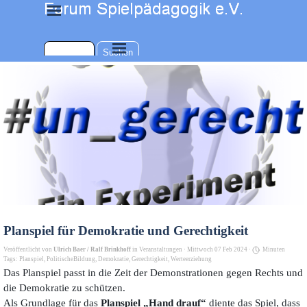
Direkt zum Seiteninhalt
Menü überspringen
Menü überspringen
Suchen
Planspiel für Demokratie und Gerechtigkeit
Veröffentlicht von
Ulrich Baer / Ralf Brinkhoff
in
Veranstaltungen
· Mittwoch 07 Feb 2024 ·
Minuten
Tags:
Planspiel
,
PolitischeBildung
,
Demokratie
,
Gerechtigkeit
,
Werteerziehung
Das Planspiel
passt in die Zeit der Demonstrationen gegen Rechts und
die Demokratie zu schützen.
Als Grundlage für das
Planspiel „Hand drauf“
diente das Spiel, dass