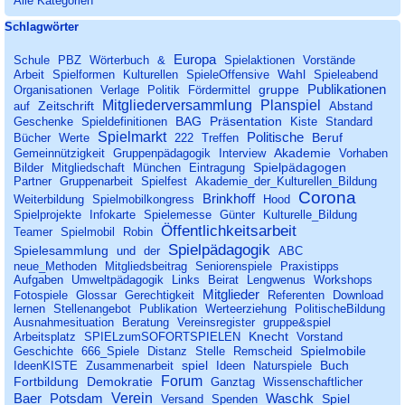
Alle Kategorien
Block überspringen Schlagwörter
Schlagwörter
Europa
Schule
PBZ
Wörterbuch
&
Spielaktionen
Vorstände
Wahl
Arbeit
Spielformen
Kulturellen
SpieleOffensive
Spieleabend
Publikationen
gruppe
Organisationen
Verlage
Politik
Fördermittel
Mitgliederversammlung
Planspiel
Zeitschrift
auf
Abstand
BAG
Präsentation
Geschenke
Spieldefinitionen
Kiste
Standard
Spielmarkt
Politische
Beruf
Bücher
Werte
222
Treffen
Akademie
Gemeinnützigkeit
Gruppenpädagogik
Interview
Vorhaben
Spielpädagogen
Bilder
Mitgliedschaft
München
Eintragung
Partner
Gruppenarbeit
Spielfest
Akademie_der_Kulturellen_Bildung
Corona
Brinkhoff
Weiterbildung
Spielmobilkongress
Hood
Spielprojekte
Infokarte
Spielemesse
Günter
Kulturelle_Bildung
Öffentlichkeitsarbeit
Teamer
Spielmobil
Robin
Spielpädagogik
Spielesammlung
und
der
ABC
neue_Methoden
Mitgliedsbeitrag
Seniorenspiele
Praxistipps
Aufgaben
Umweltpädagogik
Links
Beirat
Lengwenus
Workshops
Mitglieder
Fotospiele
Glossar
Gerechtigkeit
Referenten
Download
lernen
Stellenangebot
Publikation
Werteerziehung
PolitischeBildung
Ausnahmesituation
Beratung
Vereinsregister
gruppe&spiel
Knecht
Arbeitsplatz
SPIELzumSOFORTSPIELEN
Vorstand
Spielmobile
Geschichte
666_Spiele
Distanz
Stelle
Remscheid
spiel
Buch
IdeenKISTE
Zusammenarbeit
Ideen
Naturspiele
Forum
Fortbildung
Demokratie
Ganztag
Wissenschaftlicher
Verein
Baer
Potsdam
Waschk
Spiel
Versand
Spenden