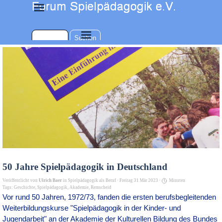
Direkt zum Seiteninhalt
Menü überspringen
Menü überspringen
Suchen
50 Jahre Spielpädagogik in Deutschland
Veröffentlicht von
Ulrich Baer
in
Spielpädagogik als Beruf
· Freitag 31 Mär 2023 ·
Minuten
Tags:
Geschichte
,
Spielpädagogik
,
Akademie
,
Remscheid
Vor rund 50 Jahren, 1972/73, fanden die ersten berufsbegleitenden
Weiterbildungskurse "Spielpädagogik in der Kinder- und
Jugendarbeit" an der Akademie der Kulturellen Bildung des Bundes