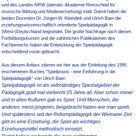
und des Landes NRW (damals: Akademie Remscheid für
musische Bildung und Medienerziehung) statt. Damit haben die
beiden Dozenten Dr. Jürgen W. Kleindiek und Ulrich Baer die
erziehungswissenschaftlich orientierte Spielpädagogik in
(West-)Deutschland begründet. Die große Nachfrage nach diesen
Fortbildungskursen und die zahlreichen Publikationen des
Fachbereichs haben die Entwicklung der Spielpädagogik
entscheidend voran gebracht.
Aus diesem Anlass zitieren wir hier aus der Einleitung des 1995
erschienenen Buches "Spielpraxis - eine Einführung in die
Spielpädagogik" von Ulrich Baer:
Spielpädagogik ist als selbständiges Spezialgebiet der
Pädagogik grad mal vielleicht 25 Jahre alt. Aber schon immer
und in allen Kulturen gab es Spiel. Und Menschen, die
anderen, meist jüngeren, beigebracht haben wie man spielt.
Und spätestens seit der Reformpädagogik der Weimarer Zeit
gibt es eine Erziehung, die Spiel als wichtiges
Erziehungsmittel methodisch einsetzt.